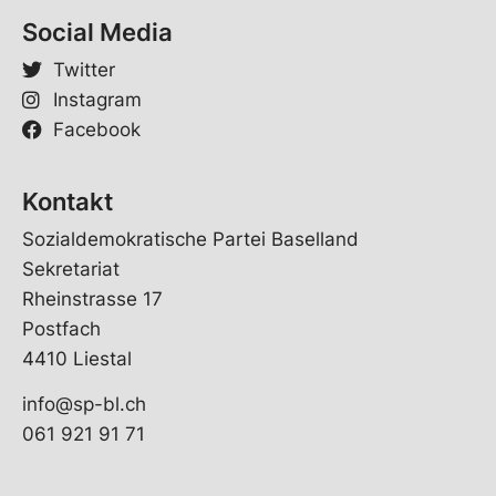
M
Social Media
a
i
Twitter
l
Instagram
Facebook
Kontakt
Sozialdemokratische Partei Baselland
Sekretariat
Rheinstrasse 17
Postfach
4410 Liestal
info@sp-bl.ch
061 921 91 71