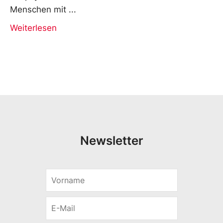
Menschen mit
Weiterlesen
Newsletter
V
*
o
V
r
o
E
n
r
-
a
n
M
m