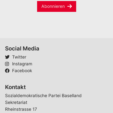
a
a
e
Abonnieren
m
i
*
e
l
*
Social Media
Twitter
Instagram
Facebook
Kontakt
Sozialdemokratische Partei Baselland
Sekretariat
Rheinstrasse 17