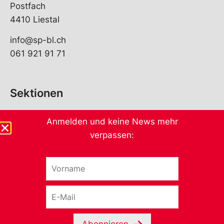
Postfach
4410 Liestal
info@sp-bl.ch
061 921 91 71
Sektionen
Anmelden und keine News mehr
verpassen:
V
V
o
o
r
r
E
n
n
-
a
a
M
m
m
a
e
e