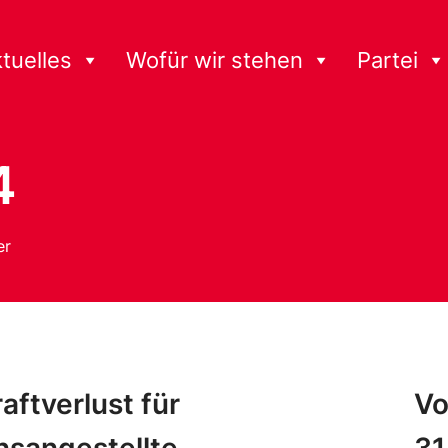
tuelles
Wofür wir stehen
Partei
4
er
aftverlust für
Vo