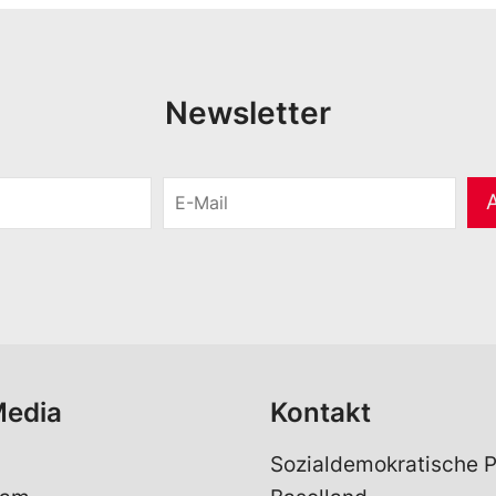
Newsletter
E
-
M
a
i
l
*
Media
Kontakt
Sozialdemokratische P