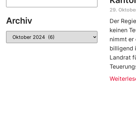
Kanto
29. Oktobe
Archiv
Der Regie
keinen T
nimmt er 
billigend 
Landrat 
Teuerungs
Weiterles