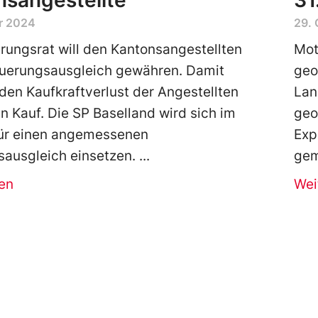
nsangestellte
31
r 2024
29.
rungsrat will den Kantonsangestellten
Mot
euerungsausgleich gewähren. Damit
geo
den Kaufkraftverlust der Angestellten
Lan
in Kauf. Die SP Baselland wird sich im
geo
für einen angemessenen
Exp
ausgleich einsetzen.
gem
en
Wei