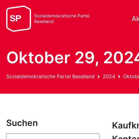
Sozialdemokratische Partei
Ak
Baselland
Oktober 29, 202
Sozialdemokratische Partei Baselland
2024
Oktob
Suchen
Kaufkr