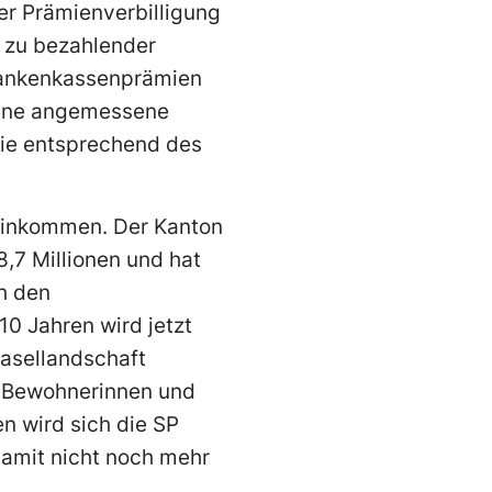
der Prämienverbilligung
n zu bezahlender
Krankenkassenprämien
 eine angemessene
mie entsprechend des
 Einkommen. Der Kanton
,7 Millionen und hat
h den
0 Jahren wird jetzt
Basellandschaft
en Bewohnerinnen und
 wird sich die SP
 damit nicht noch mehr