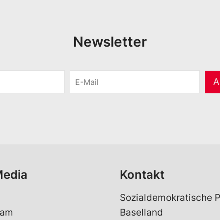
Newsletter
E
A
-
M
a
i
l
*
Media
Kontakt
Sozialdemokratische P
ram
Baselland