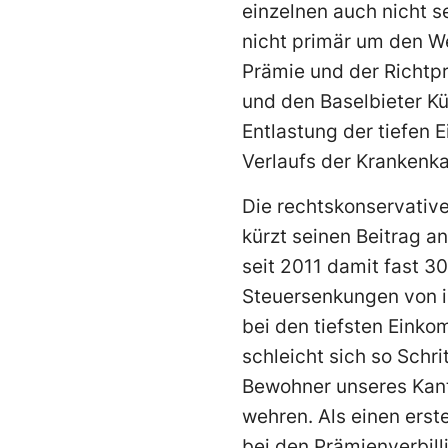
einzelnen auch nicht se
nicht primär um den W
Prämie und der Richtp
und den Baselbieter K
Entlastung der tiefen
Verlaufs der Kranken
Die rechtskonservative
kürzt seinen Beitrag a
seit 2011 damit fast 3
Steuersenkungen von i
bei den tiefsten Eink
schleicht sich so Schr
Bewohner unseres Kant
wehren. Als einen erst
bei den Prämienverbill