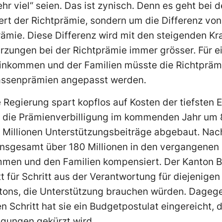
hr viel“ seien. Das ist zynisch. Denn es geht bei 
ert der Richtprämie, sondern um die Differenz vo
rämie. Diese Differenz wird mit den steigenden 
ürzungen bei der Richtprämie immer grösser. Für
 Einkommen und der Familien müsste die Richtprä
kassenprämien angepasst werden.
 Regierung spart kopflos auf Kosten der tiefsten
n die Prämienverbilligung im kommenden Jahr um 8
0 Millionen Unterstützungsbeiträge abgebaut. Nac
nsgesamt über 180 Millionen in den vergangenen 1
ommen und den Familien kompensiert. Der Kanton 
itt für Schritt aus der Verantwortung für diejenig
ons, die Unterstützung brauchen würden. Dagegen
en Schritt hat sie ein Budgetpostulat eingereicht,
igungen gekürzt wird.