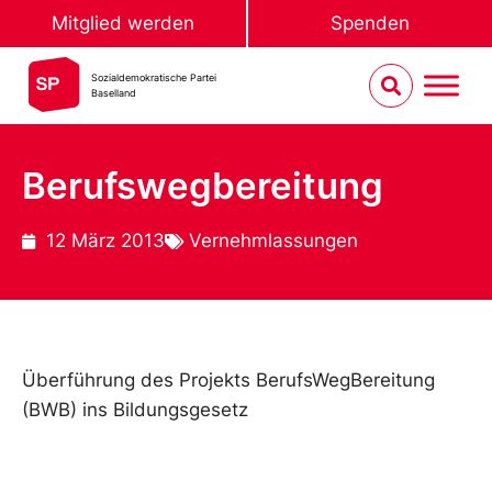
Mitglied werden
Spenden
Sozialdemokratische Partei
Baselland
Berufswegbereitung
12 März 2013
Vernehmlassungen
Überführung des Projekts BerufsWegBereitung
(BWB) ins Bildungsgesetz