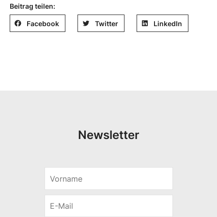
Beitrag teilen:
Facebook
Twitter
LinkedIn
Newsletter
V
*
o
r
E
n
-
a