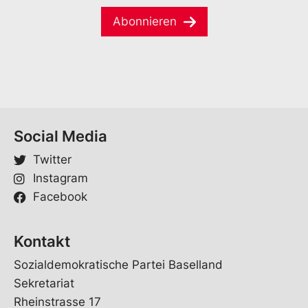
M
m
a
e
Abonnieren
i
*
l
*
Social Media
Twitter
Instagram
Facebook
Kontakt
Sozialdemokratische Partei Baselland
Sekretariat
Rheinstrasse 17