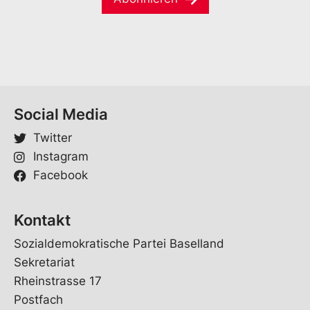
i
*
E
l
-
*
M
a
i
l
Social Media
Twitter
Instagram
Facebook
Kontakt
Sozialdemokratische Partei Baselland
Sekretariat
Rheinstrasse 17
Postfach