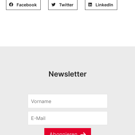
Facebook
Twitter
LinkedIn
Newsletter
V
S
o
p
r
r
E
n
a
-
a
c
M
m
h
a
e
e
Abonnieren