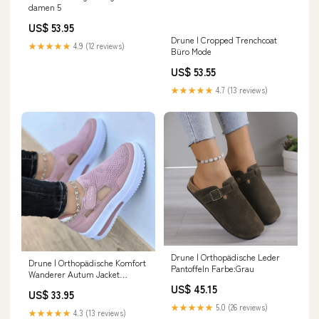
damen 5
US$ 53.95
Drune | Cropped Trenchcoat
★★★★★
4.9 (12 reviews)
Büro Mode
US$ 53.55
★★★★★
4.7 (13 reviews)
Drune | Orthopädische Leder
Drune | Orthopädische Komfort
Pantoffeln Farbe:Grau
Wanderer Autum Jacket
women
US$ 45.15
US$ 33.95
★★★★★
5.0 (26 reviews)
★★★★★
4.3 (13 reviews)