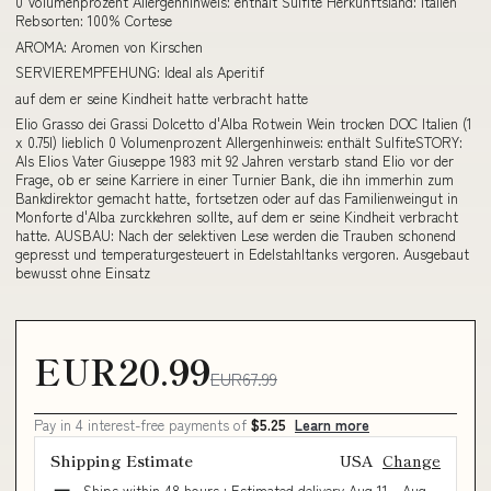
0 Volumenprozent Allergenhinweis: enthält Sulfite Herkunftsland: Italien
Rebsorten: 100% Cortese
AROMA: Aromen von Kirschen
SERVIEREMPFEHUNG: Ideal als Aperitif
auf dem er seine Kindheit hatte verbracht hatte
Elio Grasso dei Grassi Dolcetto d'Alba Rotwein Wein trocken DOC Italien (1
x 0.75l) lieblich 0 Volumenprozent Allergenhinweis: enthält SulfiteSTORY:
Als Elios Vater Giuseppe 1983 mit 92 Jahren verstarb stand Elio vor der
Frage, ob er seine Karriere in einer Turnier Bank, die ihn immerhin zum
Bankdirektor gemacht hatte, fortsetzen oder auf das Familienweingut in
Monforte d'Alba zurckkehren sollte, auf dem er seine Kindheit verbracht
hatte. AUSBAU: Nach der selektiven Lese werden die Trauben schonend
gepresst und temperaturgesteuert in Edelstahltanks vergoren. Ausgebaut
bewusst ohne Einsatz
EUR20.99
EUR67.99
Pay in 4 interest-free payments of
$5.25
Learn more
Shipping Estimate
USA
Change
Ships within 48 hours · Estimated delivery
Aug 11
-
Aug