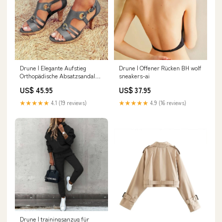
Drune | Elegante Aufstieg
Drune | Offener Rücken BH wolf
Orthopädische Absatzsandale
sneakers-ai
Farbe:Grün
US$ 45.95
US$ 37.95
★★★★★
4.1 (19 reviews)
★★★★★
4.9 (16 reviews)
Drune | trainingsanzug für