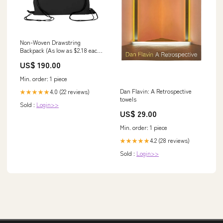
Non-Woven Drawstring
Backpack (As low as $2.18 each)
large-format-labels
US$ 190.00
Min. order: 1 piece
Dan Flavin: A Retrospective
4.0 (22 reviews)
★★★★★
towels
Sold :
Login>>
US$ 29.00
Min. order: 1 piece
4.2 (28 reviews)
★★★★★
Sold :
Login>>