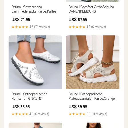
Drune | Gewaschene
Drune | Comfort OrthoSchuhe
Lammlederjacke Farbe:Kaffee
DAMENKLEIDUNG
US$ 71.95
US$ 67.55
★★★★★
4.8 (17 reviews)
★★★★★
4.6 (6 reviews)
Drune | Orthopädischer
Drune | Orthopädische
Hohlschuh Größe:43
Plateausandalen Farbe:Orange
US$ 35.95
US$ 39.95
★★★★★
4.0 (6 reviews)
★★★★★
5.0 (11 reviews)