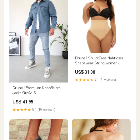
Drune | SculptEase Nahtloser
Shapewear String women-
shoes
US$ 31.00
★★★★★
4.1 (9 reviews)
Drune | Premium Knopfleiste
Jacke Größe:S
US$ 41.95
★★★★★
5.0 (19 reviews)