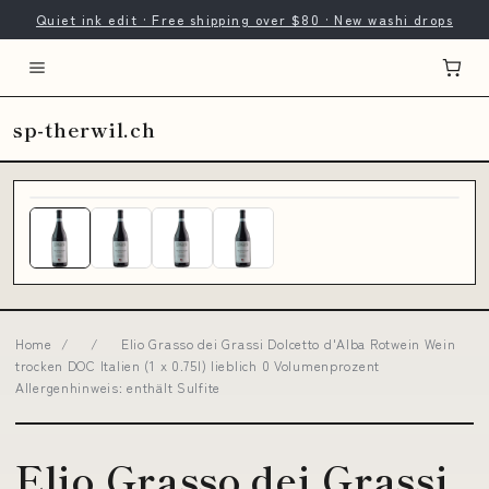
Quiet ink edit · Free shipping over $80 · New washi drops
sp-therwil.ch
Home
/
/
Elio Grasso dei Grassi Dolcetto d'Alba Rotwein Wein
trocken DOC Italien (1 x 0.75l) lieblich 0 Volumenprozent
Allergenhinweis: enthält Sulfite
Elio Grasso dei Grassi