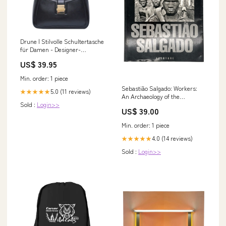
Drune | Stilvolle Schultertasche
für Damen - Designer-
Handtasche mit Reißverschluss
US$ 39.95
pumps-ai
Min. order: 1 piece
Sebastião Salgado: Workers:
5.0 (11 reviews)
★★★★★
An Archaeology of the
Sold :
Login>>
Industrial Age 1 left
US$ 39.00
Min. order: 1 piece
4.0 (14 reviews)
★★★★★
Sold :
Login>>