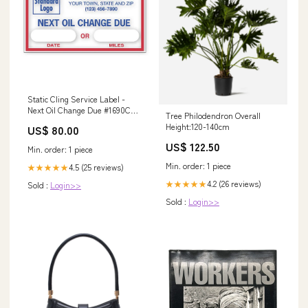
Static Cling Service Label -
Next Oil Change Due #1690C
Tree Philodendron Overall
Sticker
Height:120-140cm
US$ 80.00
US$ 122.50
Min. order: 1 piece
Min. order: 1 piece
4.5 (25 reviews)
★★★★★
4.2 (26 reviews)
★★★★★
Sold :
Login>>
Sold :
Login>>