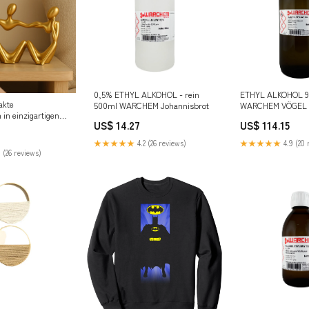
0,5% ETHYL ALKOHOL - rein
ETHYL ALKOHOL 96
akte
500ml WARCHEM Johannisbrot
WARCHEM VÖGEL
in einzigartigen
US$ 14.27
US$ 114.15
n Positionen Karnz
uchte
★★★★★
4.2 (26 reviews)
★★★★★
4.9 (20 
 (26 reviews)