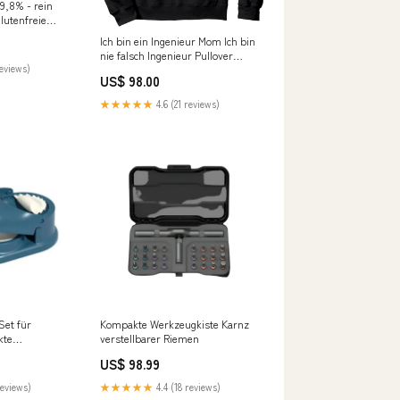
,8% - rein
utenfreie
Ich bin ein Ingenieur Mom Ich bin
nie falsch Ingenieur Pullover
reviews)
Hoodie cvp_80
US$ 98.00
★★★★★
4.6 (21 reviews)
Set für
Kompakte Werkzeugkiste Karnz
kte
verstellbarer Riemen
taschen Karnz
US$ 98.99
reviews)
★★★★★
4.4 (18 reviews)