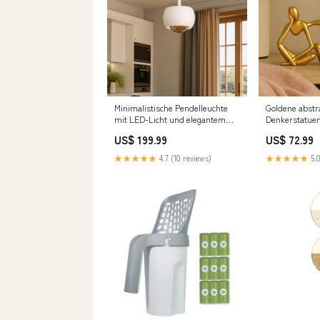
Minimalistische Pendelleuchte
Goldene abstr
mit LED-Licht und elegantem
Denkerstatuen 
kreisförmigen Design Karnz
künstlerische
US$ 199.99
US$ 72.99
Farbe:Grau
solar sensorle
★★★★★
4.7 (10 reviews)
★★★★★
5.0