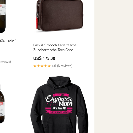
% - rein 1L
Pack & Smooch Kabeltasche
Zubehörtasche Tech Case
Longford Pflanzlich Gegerbtes
US$ 179.00
Leder - Handmade in tsTopseller
reviews)
★★★★★
4.0 (8 reviews)