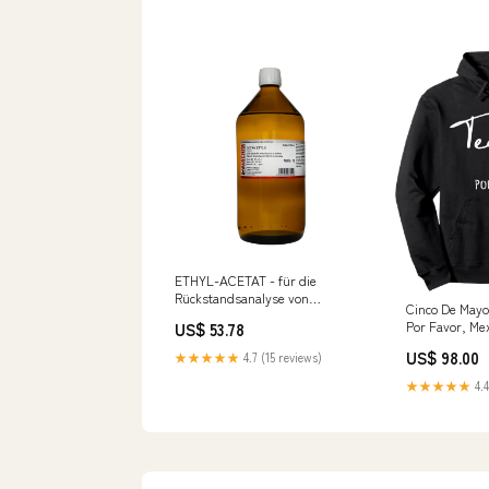
ETHYL-ACETAT - für die
Rückstandsanalyse von
Cinco De Mayo
Pestiziden 1L WARCHEM
Por Favor, Mex
US$ 53.78
spanischer Salbei
Pullover Hoodi
US$ 98.00
★★★★★
4.7 (15 reviews)
★★★★★
4.4