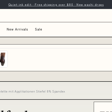
Quiet ink edit · Free shipping over $80 · New washi drops
New Arrivals
Sale
elette mit Applikationen Stiefel 8% Spandex