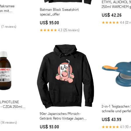
ETHYL ALKOHOL 99
 Makramee
250ml WARCHEM gl
Batman Block Sweatshirt
on mit
Mehle
special_offer
US$ 42.26
m Design Karnz
r Repeller - Solar
US$ 95.00
★★★★★
4.4 (22 
Rid of Deer in 48
 (7 reviews)
★★★★★
4.3 (25 reviews)
ULPHOTLENE
2-in-1 Teigtaschen 
 - CZDA 250ml
schnelle und perfe
reide
90er Japanisches Pfirsich-
hausgemachte Teig
Getränk Retro Vintage Japan
US$ 43.99
Farbe:Beige
 (14 reviews)
Pullover Hoodie bodensee
US$ 93.00
★★★★★
4.1 (10 