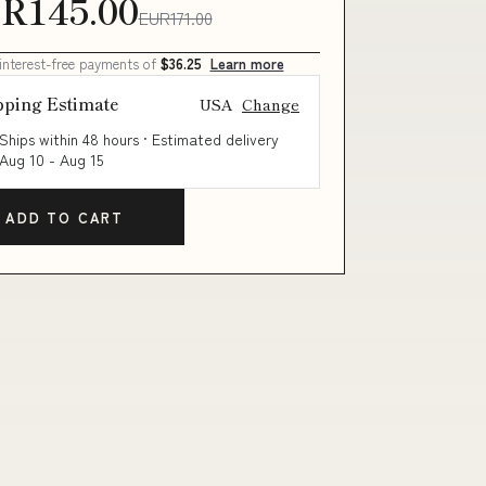
R145.00
EUR171.00
 interest-free payments of
$36.25
Learn more
pping Estimate
USA
Change
Ships within 48 hours · Estimated delivery
Aug 10
-
Aug 15
ADD TO CART