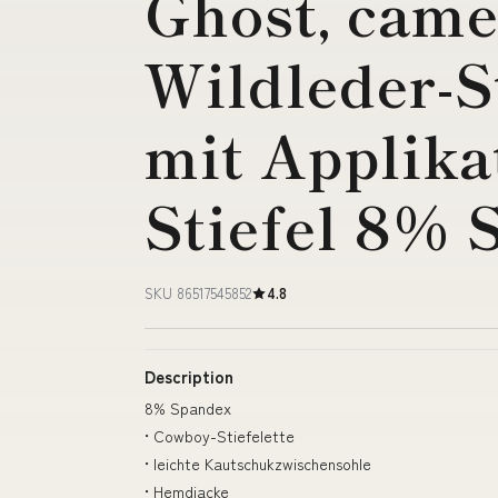
Ghost, came
Wildleder-St
mit Applika
Stiefel 8% 
SKU 86517545852
4.8
Description
8% Spandex
• Cowboy-Stiefelette
• leichte Kautschukzwischensohle
• Hemdjacke