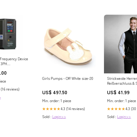
 Frequency Device
 3PH
- 112 Amps - 55kW
.00
Girls Pumps - Off White size-20
Strickweste Herren
iece
Reißverschluss & 
Komfort Farbe:Br
 (16 reviews)
US$ 497.50
US$ 41.99
>
Min. order: 1 piece
Min. order: 1 piece
4.3 (14 reviews)
4.3 (30
★★★★★
★★★★★
Sold :
Login>>
Sold :
Login>>