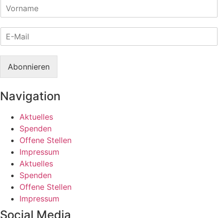
V
o
r
E
n
-
a
M
m
S
a
e
p
Abonnieren
i
*
r
l
a
*
Navigation
c
h
e
Aktuelles
E
Spenden
-
Offene Stellen
M
Impressum
a
i
Aktuelles
l
Spenden
V
Offene Stellen
o
Impressum
r
n
Social Media