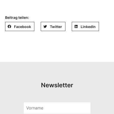
Beitrag teilen:
Facebook
Twitter
LinkedIn
Newsletter
V
E
o
-