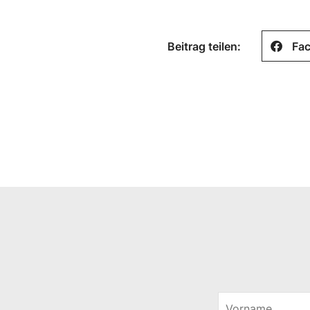
Beitrag teilen:
Fa
V