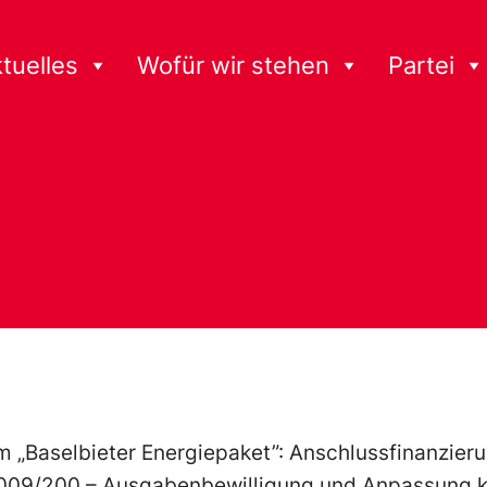
tuelles
Wofür wir stehen
Partei
 „Baselbieter Energiepaket”: Anschlussfinanzier
2009/200 – Ausgabenbewilligung und Anpassung 