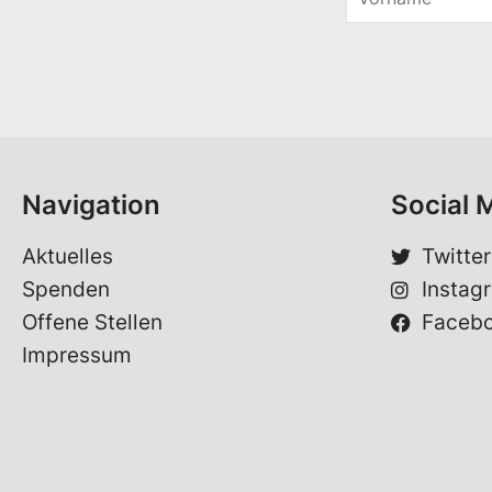
o
V
r
o
n
r
a
n
m
a
e
m
*
e
E
-
Navigation
Social 
M
a
i
Aktuelles
Twitter
l
Spenden
Instag
*
Offene Stellen
Faceb
Impressum