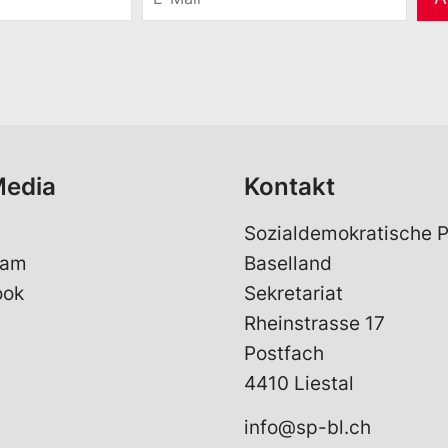
-
M
a
i
l
*
Media
Kontakt
Sozialdemokratische P
ram
Baselland
ook
Sekretariat
Rheinstrasse 17
Postfach
4410 Liestal
info@sp-bl.ch