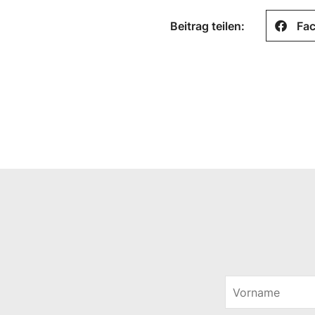
Beitrag teilen:
Fa
V
o
V
r
o