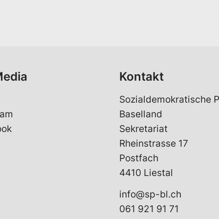
a
i
l
*
Media
Kontakt
Sozialdemokratische P
ram
Baselland
ook
Sekretariat
Rheinstrasse 17
Postfach
4410 Liestal
info@sp-bl.ch
061 921 91 71