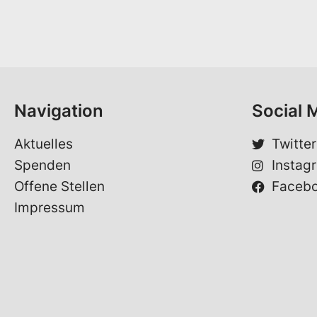
n
r
a
n
m
a
e
m
*
e
V
o
Navigation
Social 
r
n
a
Aktuelles
Twitter
m
Spenden
Instag
e
Offene Stellen
Faceb
Impressum