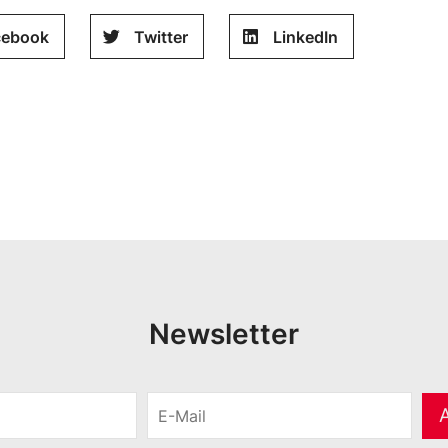
cebook
Twitter
LinkedIn
Newsletter
E
-
M