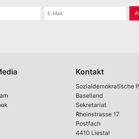
E
A
-
M
a
i
l
*
Media
Kontakt
Sozialdemokratische P
ram
Baselland
ook
Sekretariat
Rheinstrasse 17
Postfach
4410 Liestal