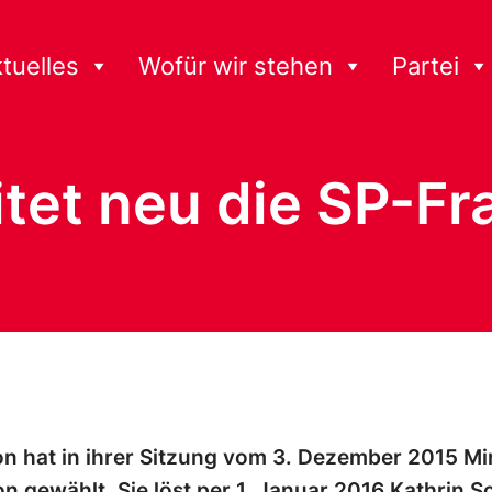
tuelles
Wofür wir stehen
Partei
itet neu die SP-Fr
on hat in ihrer Sitzung vom 3. Dezember 2015 M
on gewählt. Sie löst per 1. Januar 2016 Kathrin S