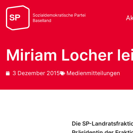
Sozialdemokratische Partei
Ak
Baselland
Miriam Locher le
3 Dezember 2015
Medienmitteilungen
Die SP-Landratsfrakti
Präsidentin der Frakti