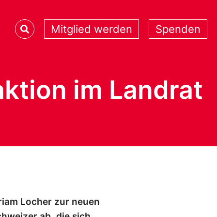
Mitglied werden
Spenden
aktion im Landrat
iriam Locher zur neuen
chweizer ab, die sich