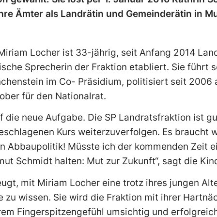
ihre Ämter als Landrätin und Gemeinderätin in M
iriam Locher ist 33-jährig, seit Anfang 2014 Land
ische Sprecherin der Fraktion etabliert. Sie führt 
chenstein im Co- Präsidium, politisiert seit 200
ober für den Nationalrat.
f die neue Aufgabe. Die SP Landratsfraktion ist gu
geschlagenen Kurs weiterzuverfolgen. Es braucht w
n Abbaupolitik! Müsste ich der kommenden Zeit ei
ut Schmidt halten: Mut zur Zukunft“, sagt die Ki
eugt, mit Miriam Locher eine trotz ihres jungen Alt
e zu wissen. Sie wird die Fraktion mit ihrer Hartnäc
em Fingerspitzengefühl umsichtig und erfolgreich 