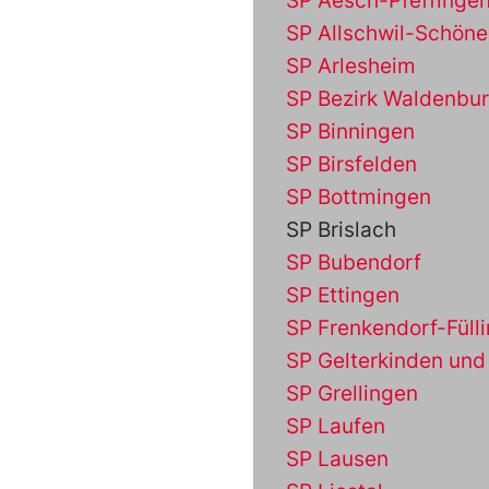
SP Aesch-Pfeffinge
SP Allschwil-Schön
SP Arlesheim
SP Bezirk Waldenbu
SP Binningen
SP Birsfelden
SP Bottmingen
SP Brislach
SP Bubendorf
SP Ettingen
SP Frenkendorf-Füll
SP Gelterkinden un
SP Grellingen
SP Laufen
SP Lausen