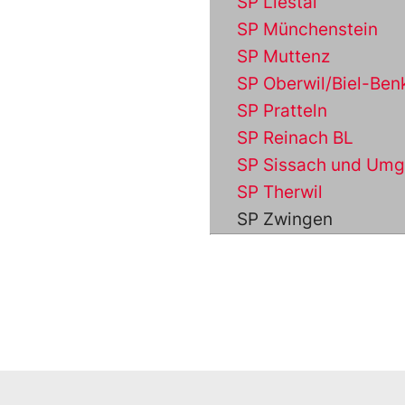
SP Liestal
SP Münchenstein
SP Muttenz
SP Oberwil/Biel-Ben
SP Pratteln
SP Reinach BL
SP Sissach und Um
SP Therwil
SP Zwingen