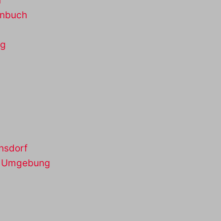
n
enbuch
rg
insdorf
d Umgebung