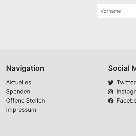
V
o
E
r
-
n
M
a
a
m
i
e
l
*
Navigation
Social 
Aktuelles
Twitter
Spenden
Instag
Offene Stellen
Faceb
Impressum