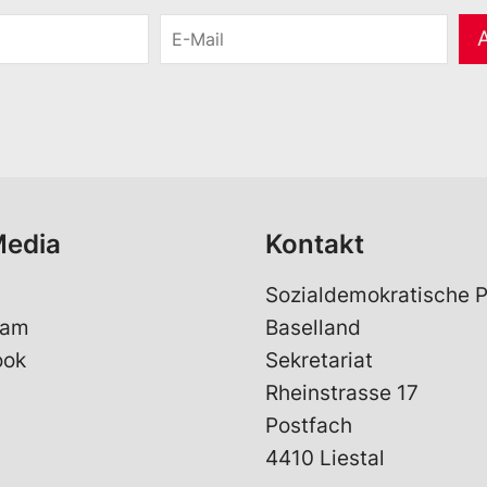
E
-
M
a
i
l
*
Media
Kontakt
Sozialdemokratische P
ram
Baselland
ook
Sekretariat
Rheinstrasse 17
Postfach
4410 Liestal