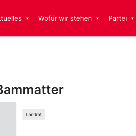
tuelles
Wofür wir stehen
Partei
Bammatter
Landrat