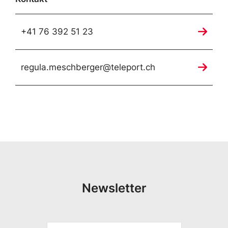
+41 76 392 51 23
regula.meschberger@teleport.ch
Newsletter
S
V