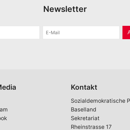
Newsletter
E
-
M
a
i
l
*
Media
Kontakt
Sozialdemokratische P
ram
Baselland
ook
Sekretariat
Rheinstrasse 17