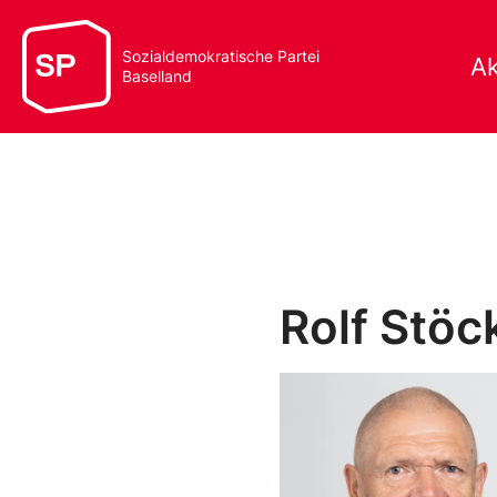
Sozialdemokratische Partei
Ak
Baselland
Rolf Stöc