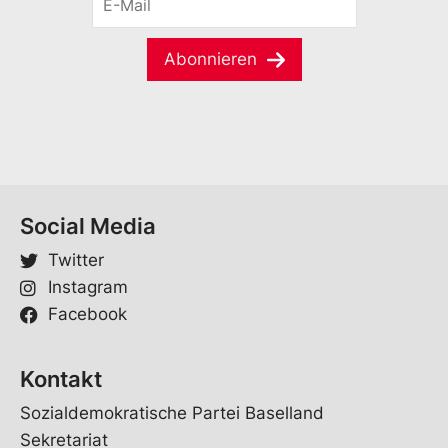
n
-
a
a
M
m
m
a
e
Abonnieren
e
i
*
V
l
o
*
r
n
a
m
e
Social Media
V
o
Twitter
r
n
Instagram
a
Facebook
m
e
Kontakt
Sozialdemokratische Partei Baselland
Sekretariat