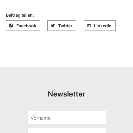
Beitrag teilen:
Facebook
Twitter
LinkedIn
Newsletter
V
V
o
o
r
r
E
n