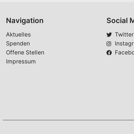
*
e
*
S
Navigation
Social 
p
r
a
Aktuelles
Twitter
c
Spenden
Instag
h
e
Offene Stellen
Faceb
Impressum