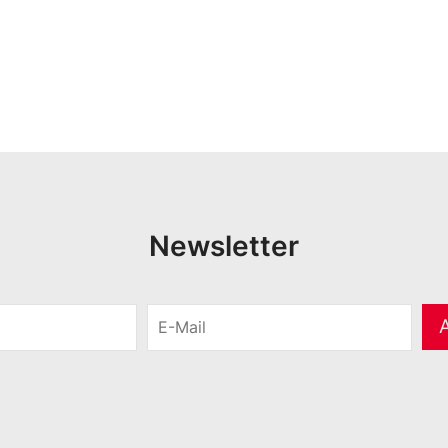
Newsletter
E
-
M
a
i
l
*