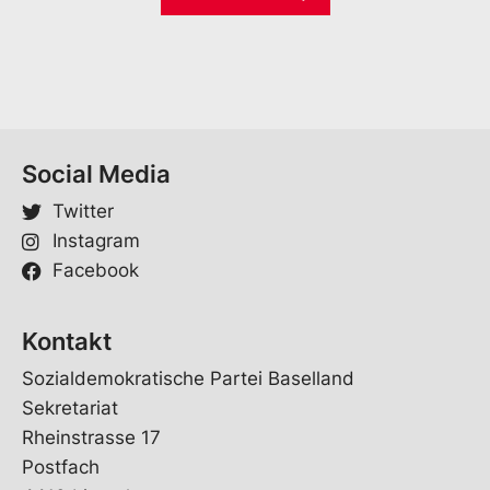
i
*
E
l
-
*
M
a
i
l
E
-
Social Media
M
a
Twitter
i
Instagram
l
Facebook
Kontakt
Sozialdemokratische Partei Baselland
Sekretariat
Rheinstrasse 17
Postfach