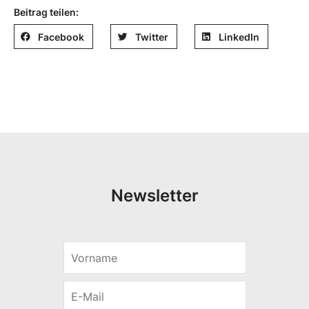
Beitrag teilen:
Facebook
Twitter
LinkedIn
Newsletter
V
*
o
V
r
o
E
n
r
-
a
n