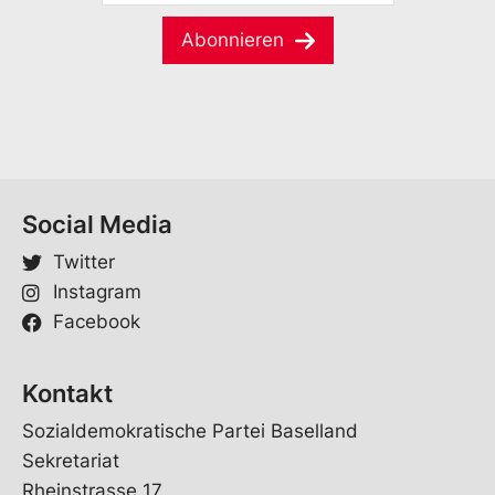
M
m
a
a
e
m
Abonnieren
i
*
e
l
*
*
Social Media
Twitter
Instagram
Facebook
Kontakt
Sozialdemokratische Partei Baselland
Sekretariat
Rheinstrasse 17