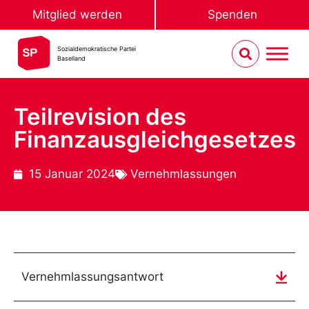
Mitglied werden
Spenden
Sozialdemokratische Partei
Baselland
Teilrevision des
Finanzausgleichgesetzes
15 Januar 2024
Vernehmlassungen
Vernehmlassungsantwort