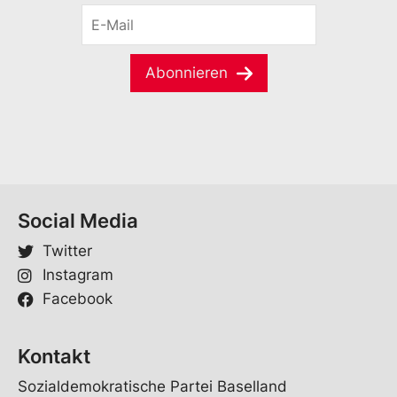
M
E
n
a
-
a
i
M
m
l
a
e
Abonnieren
E
i
*
-
l
M
*
a
i
l
*
Social Media
Twitter
Instagram
Facebook
Kontakt
Sozialdemokratische Partei Baselland