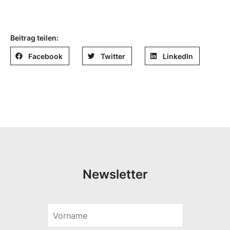
Beitrag teilen:
Facebook
Twitter
LinkedIn
Newsletter
V
E
o
-
r