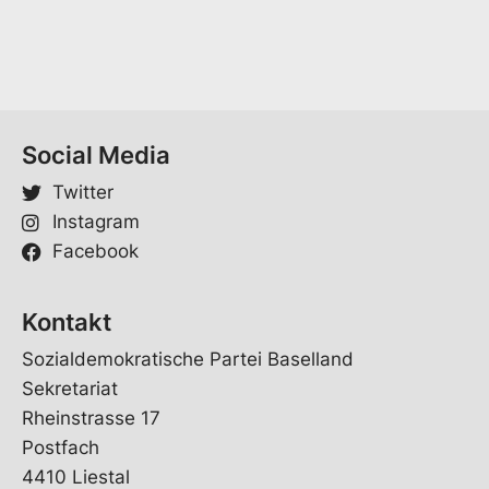
S
l
p
*
r
a
c
h
e
Social Media
*
Twitter
Instagram
Facebook
Kontakt
Sozialdemokratische Partei Baselland
Sekretariat
Rheinstrasse 17
Postfach
4410 Liestal