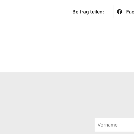
Beitrag teilen:
Fa
V
o
V
r
o