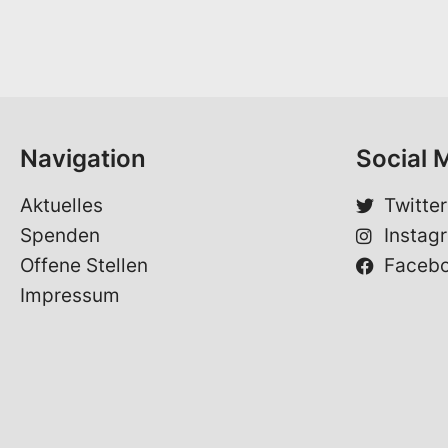
n
r
a
n
m
a
e
m
*
e
E
-
Navigation
Social 
M
a
i
Aktuelles
Twitter
l
Spenden
Instag
E
-
Offene Stellen
Faceb
M
Impressum
a
i
l