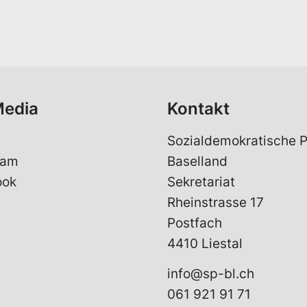
a
i
l
*
Media
Kontakt
Sozialdemokratische P
ram
Baselland
ook
Sekretariat
Rheinstrasse 17
Postfach
4410 Liestal
info@sp-bl.ch
061 921 91 71