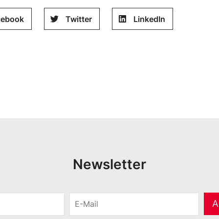
cebook
Twitter
LinkedIn
Newsletter
E
A
-
M