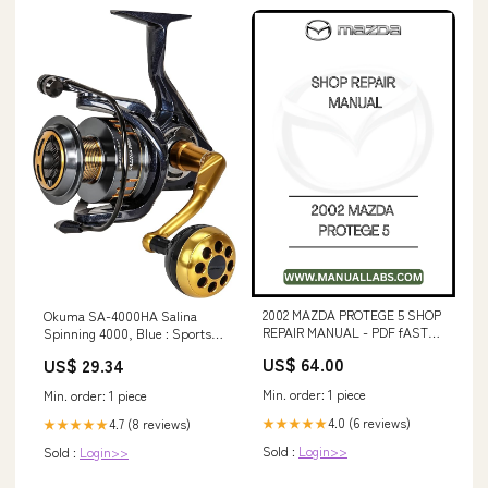
2002 MAZDA PROTEGE 5 SHOP
Okuma SA-4000HA Salina
REPAIR MANUAL - PDF fAST
Spinning 4000, Blue : Sports &
Komatsu WA450-3LL Wheel
Outdoors
US$ 64.00
US$ 29.34
Loader Shop Repair Manual
DOWNLOAD PDF
Min. order: 1 piece
Min. order: 1 piece
www.manuallabs.com
4.0 (6 reviews)
4.7 (8 reviews)
★★★★★
★★★★★
Sold :
Login>>
Sold :
Login>>