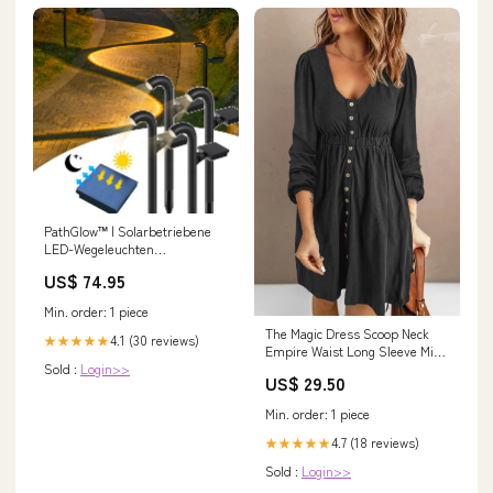
PathGlow™ | Solarbetriebene
LED-Wegeleuchten
top1000norvo
US$ 74.95
Min. order: 1 piece
The Magic Dress Scoop Neck
4.1 (30 reviews)
★★★★★
Empire Waist Long Sleeve Mini
Sold :
Login>>
Dress – Ivy Reina
US$ 29.50
Min. order: 1 piece
4.7 (18 reviews)
★★★★★
Sold :
Login>>