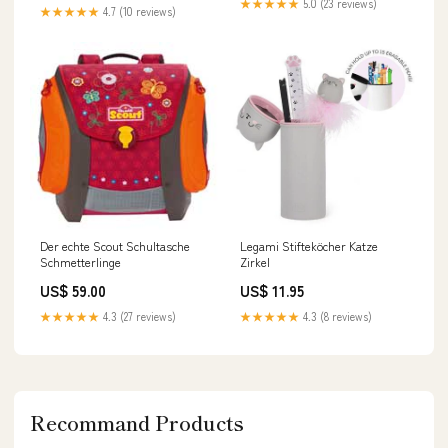
★★★★★
5.0 (23 reviews)
valve/Electric/2-
★★★★★
4.7 (10 reviews)
Way/PVC/Fail-Safe
Der echte Scout Schultasche
Legami Stifteköcher Katze
Schmetterlinge
Zirkel
US$ 59.00
US$ 11.95
★★★★★
4.3 (27 reviews)
★★★★★
4.3 (8 reviews)
Recommand Products