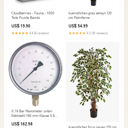
kuenstliches gras selwyn 120
Cloudberries - Fauna - 1000
cm Palmfarne
Teile Puzzle Bambi
US$ 54.99
US$ 19.90
★★★★★
4.3 (10 reviews)
★★★★★
4.4 (8 reviews)
0..16 Bar Manometer unten
Edelstahl 160 mm Klasse 0.6
NewCategories/Fittings/Hose
US$ 162.98
Fitting/Vehicle Fitting/2
kuenstlicher ficus ravian 120 cm