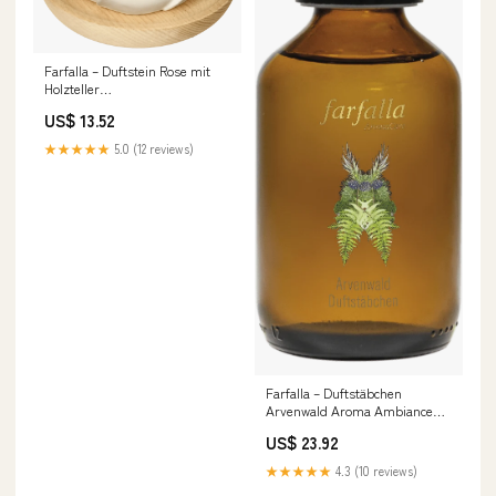
Farfalla – Duftstein Rose mit
Holzteller
nav_duft_schlaf_entspannung
US$ 13.52
★★★★★
5.0 (12 reviews)
Farfalla – Duftstäbchen
Arvenwald Aroma Ambiance
Nachfüllung, 150 ml
US$ 23.92
nav_koerper_deo_rasur
★★★★★
4.3 (10 reviews)