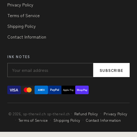
Privacy Policy
Terms of Service
Shipping Policy
Contact Information
INK NOTES
SUBSCRIBE
VISA
PayPal
AMEX
Apple Pay
Shop Pay
© 2026, sp-therwil.ch sp-therwil.ch ·
Refund Policy
·
Privacy Policy
·
Terms of Service
·
Shipping Policy
·
Contact Information