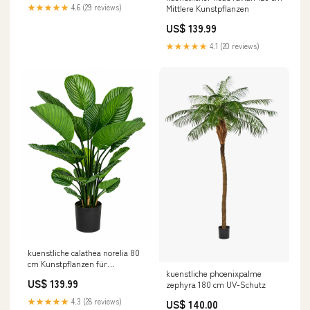
Connections/Raufoss ABC
★★★★★
4.6 (29 reviews)
Mittlere Kunstpflanzen
Assortment
US$ 139.99
★★★★★
4.1 (20 reviews)
kuenstliche calathea norelia 80
cm Kunstpflanzen für
kuenstliche phoenixpalme
Ferienwohnung
US$ 139.99
zephyra 180 cm UV-Schutz
★★★★★
4.3 (28 reviews)
US$ 140.00