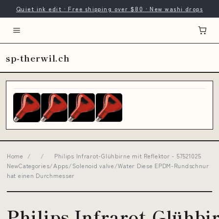
Quiet ink edit · Free shipping over $80 · New washi drops
sp-therwil.ch
Home
/
/
Philips Infrarot-Glühbirne mit Reflektor - 57521025
NewCategories/Apps/Solenoid valve/Water Diese EPDM-Rundschnur
hat einen Durchmesser
Philips Infrarot-Glühbi