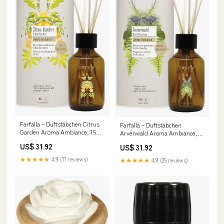
Farfalla – Duftstäbchen Citrus
Farfalla – Duftstäbchen
Garden Aroma Ambiance, 150
Arvenwald Aroma Ambiance,
ml nav_koerper_seifen
150 ml nav_koerper_pflege
US$ 31.92
US$ 31.92
★★★★★
4.9 (17 reviews)
★★★★★
4.9 (25 reviews)