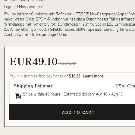
Legrand Mosaikdimmer
Philips Infrarot-Glühbirne mit Reflektor - 57521025 NewCategories/Apps/Sol
valve/Water Diese EPDM-Rundschnur hat einen DurchmesserPhilips Infrarot 
Wrmelampe mit Reflektor, rot, Durchmesser 125mm, Sockel E27, Lampenspa
250V, Reflektortyp flood, Reflektor silber, 250W, Spezialanwendung Infrarot,
Abstrahlwinkel 45, Gesamtlnge 173mm.
EUR49.10
EUR86.10
Pay in 4 interest-free payments of
$12.28
Learn more
Shipping Estimate
USA
Ch
Ships within 48 hours · Estimated delivery
Aug 10
-
Aug 15
ADD TO CART