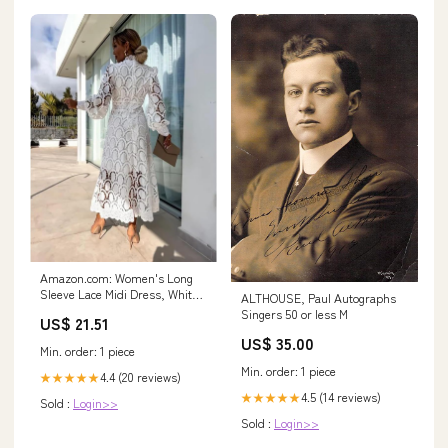
Amazon.com: Women's Long
Sleeve Lace Midi Dress, White,
ALTHOUSE, Paul Autographs
for Wedding Party Cocktail (US,
Singers 50 or less M
US$ 21.51
Alpha, Medium, Regular,
US$ 35.00
Regular, 2) : Clothing, Shoes &
Min. order: 1 piece
Jewelry
Min. order: 1 piece
4.4 (20 reviews)
★★★★★
4.5 (14 reviews)
★★★★★
Sold :
Login>>
Sold :
Login>>