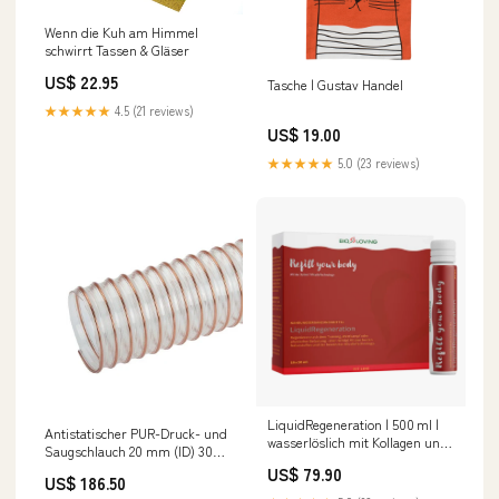
Wenn die Kuh am Himmel
schwirrt Tassen & Gläser
US$ 22.95
Tasche | Gustav Handel
★★★★★
4.5 (21 reviews)
US$ 19.00
★★★★★
5.0 (23 reviews)
LiquidRegeneration | 500 ml |
Antistatischer PUR-Druck- und
wasserlöslich mit Kollagen und
Saugschlauch 20 mm (ID) 30
Hyaluron smartbeads
mm (BR) 10 m
US$ 79.90
US$ 186.50
NewCategories/Valves/Ball