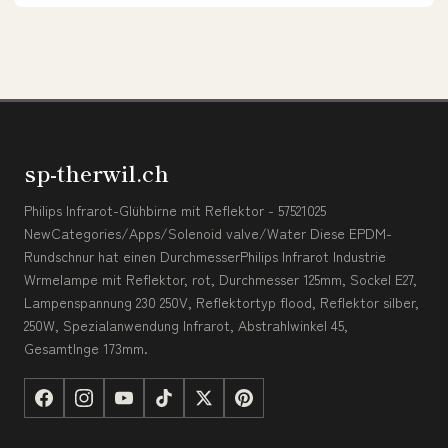
sp-therwil.ch
Philips Infrarot-Glühbirne mit Reflektor - 57521025
NewCategories/Apps/Solenoid valve/Water Diese EPDM-
Rundschnur hat einen DurchmesserPhilips Infrarot Industrie
Wrmelampe mit Reflektor, rot, Durchmesser 125mm, Sockel E27,
Lampenspannung 230 250V, Reflektortyp flood, Reflektor silber,
250W, Spezialanwendung Infrarot, Abstrahlwinkel 45,
Gesamtlnge 173mm.