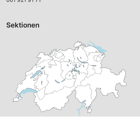
061 921 91 71
Sektionen
© Copyright 2026 SP Baselland | realisiert von
pr24