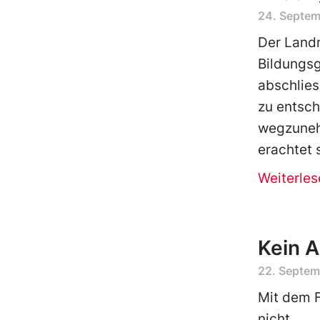
24. Septem
Der Landr
Bildungsg
abschlie
zu entsc
wegzuneh
erachtet 
Weiterles
Kein A
22. Septem
Mit dem F
nicht.