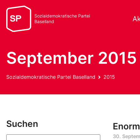
Sozialdemokratische Partei
Ak
Baselland
September 2015
Sozialdemokratische Partei Baselland
2015
Suchen
Enorm 
30. Septem