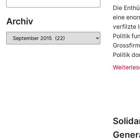
Die Enthü
eine enor
Archiv
verfilzte 
Politik fu
Grossfir
Politik do
Weiterles
Solida
Gener