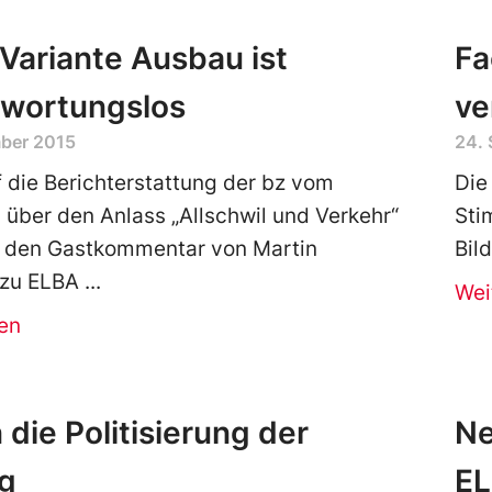
Variante Ausbau ist
Fa
twortungslos
ve
ber 2015
24.
f die Berichterstattung der bz vom
Die
 über den Anlass „Allschwil und Verkehr“
Sti
f den Gastkommentar von Martin
Bil
 zu ELBA
Wei
en
die Politisierung der
Ne
g
EL