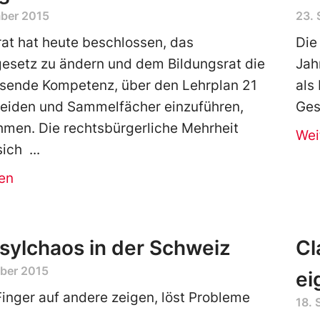
ber 2015
23.
at hat heute beschlossen, das
Die
esetz zu ändern und dem Bildungsrat die
Jah
ssende Kompetenz, über den Lehrplan 21
als
heiden und Sammelfächer einzuführen,
Ges
men. Die rechtsbürgerliche Mehrheit
Wei
sich
en
sylchaos in der Schweiz
Cl
ber 2015
ei
inger auf andere zeigen, löst Probleme
18.