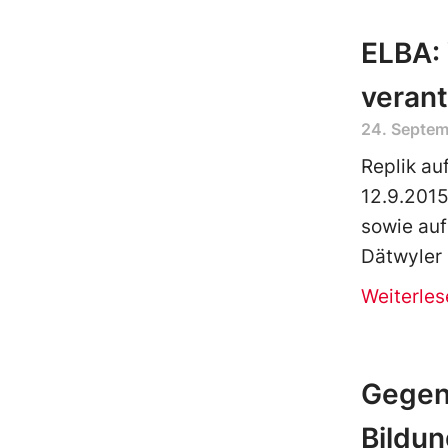
ELBA: 
veran
24. Septem
Replik au
12.9.2015
sowie au
Dätwyler
Weiterles
Gegen 
Bildun