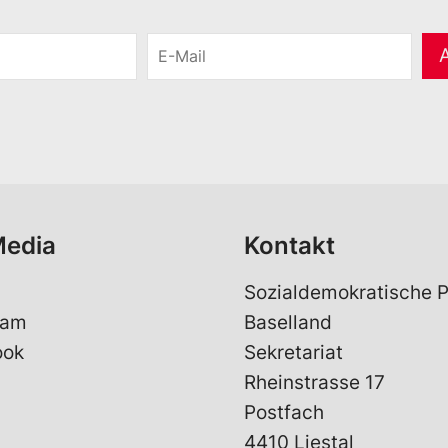
E
-
M
a
i
l
*
Media
Kontakt
Sozialdemokratische P
ram
Baselland
ook
Sekretariat
Rheinstrasse 17
Postfach
4410 Liestal