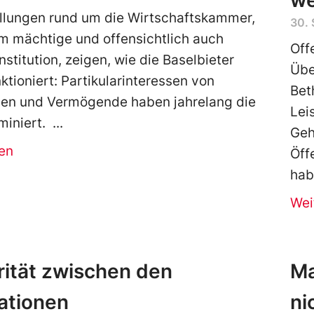
we
llungen rund um die Wirtschaftskammer,
30.
m mächtige und offensichtlich auch
Off
Institution, zeigen, wie die Baselbieter
Übe
nktioniert: Partikularinteressen von
Bet
men und Vermögende haben jahrelang die
Lei
miniert.
Geh
en
Öff
hab
Wei
rität zwischen den
Ma
ationen
ni