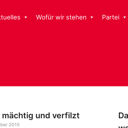
tuelles
Wofür wir stehen
Partei
mächtig und verfilzt
Da
ber 2015