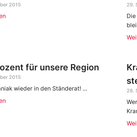
ber 2015
29.
en
Die
ble
Wei
ozent für unsere Region
Kr
ber 2015
st
niak wieder in den Ständerat!
28.
en
Wer
Kra
Wei