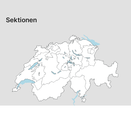
Sektionen
© Copyright 2026 SP Baselland | realisiert von
pr24